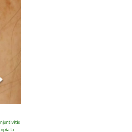
juntivitis
mpia la