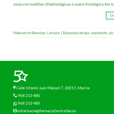
zona con toallitas oftalmológicas o suero fisiológico.No t
C
Publicado en
Bienestar
,
Consejos
|
Etiquetado
alergía
,
conjuntivitis
,
ojo
Calle Infante Juan Manuel 7, 30011, Murcia
968 210 480
968 210 480
mifarmacia@farmacia5estrellas.es