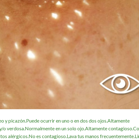
meo y picazón.Puede ocurrir en uno o en dos dos ojos.Altamente
 y/o verdosa.Normalmente en un solo ojo.Altamente contagioso.Con
ntos alérgicos.No es contagioso.Lava tus manos frecuentemente.Li