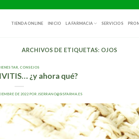
TIENDA ONLINE
INICIO
LA FARMACIA
SERVICIOS
PRO
ARCHIVOS DE ETIQUETAS:
OJOS
BIENESTAR
,
CONSEJOS
ITIS… ¿y ahora qué?
CIEMBRE DE 2022
POR
JSERRANO@SISFARMA.ES